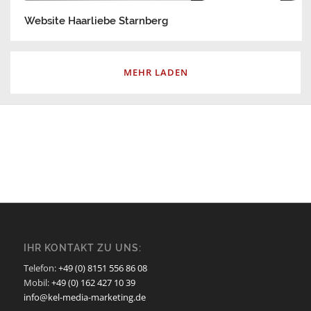
Website Haarliebe Starnberg
MEHR LADEN
IHR KONTAKT ZU UNS:
Telefon:
+49 (0) 8151 556 86 08
Mobil:
+49 (0) 162 427 10 39
info@kel-media-marketing.de