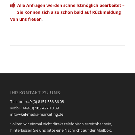
Alle Anfragen werden schnellstmöglich bearbeitet –
Sie können sich also schon bald auf Rückmeldung
von uns freuen
.
IHR KONTAKT ZU UNS:
Telefon:
+49 (0) 8151 556 86 08
Mobil:
+49 (0) 162 427 10 39
info@kel-media-marketing.de
Sollten wir einmal nicht direkt telefonisch erreichbar sein,
hinterlassen Sie uns bitte eine Nachricht auf der Mailbox.