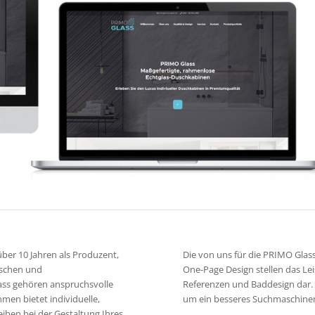
ber 10 Jahren als Produzent,
Die von uns für die PRIMO Gla
uschen und
One-Page Design stellen das Le
ss gehören anspruchsvolle
Referenzen und Baddesign dar.
men bietet individuelle,
um ein besseres Suchmaschinen
iben bei der Gestaltung Ihres