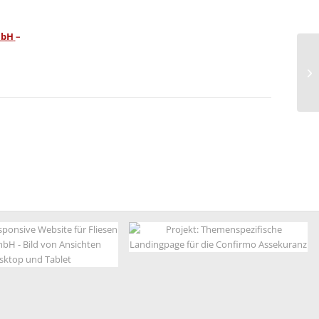
mbH
–
Bewachungshaftpflicht
Landingpage
Confirmo Assekuranz
Fliesen Thaller