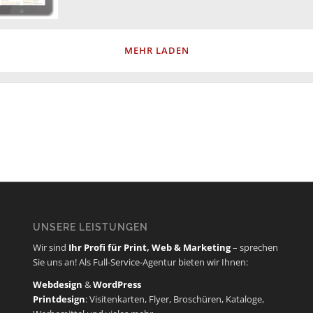
d
Feine
MEHR LADEN
UNSERE LEISTUNGEN
Wir sind
Ihr Profi für Print, Web & Marketing
– sprechen
Sie uns an! Als Full-Service-Agentur bieten wir Ihnen:
Webdesign
&
WordPress
Printdesign
: Visitenkarten, Flyer, Broschüren, Kataloge,