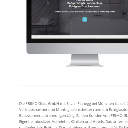
Die PRIMO Glass GmbH mit Sitz in Planegg bei München ist seit ü
Vertriebspartner und Montagedienstleister rund um Echtglasd
Badewannenabtrennungen tätig. Zu den Kunden von PRIMO Gla
Eigenheimbesitzer, Vermieter, Kliniken und Hotels. Das Unterneh
maßgefertigte Echtglas-Duschkabinen in Premiumqualität. So ble