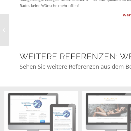
Bades keine Wünsche mehr offen!
Werf
Website Haarliebe
Starnberg
WEITERE REFERENZEN: W
Sehen Sie weitere Referenzen aus dem B