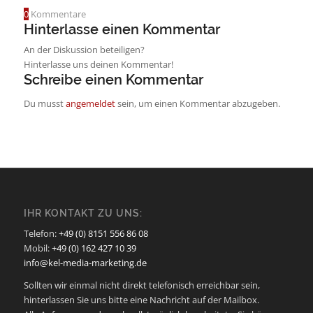
0
Kommentare
Hinterlasse einen Kommentar
An der Diskussion beteiligen?
Hinterlasse uns deinen Kommentar!
Schreibe einen Kommentar
Du musst
angemeldet
sein, um einen Kommentar abzugeben.
IHR KONTAKT ZU UNS:
Telefon:
+49 (0) 8151 556 86 08
Mobil:
+49 (0) 162 427 10 39
info@kel-media-marketing.de
Sollten wir einmal nicht direkt telefonisch erreichbar sein,
hinterlassen Sie uns bitte eine Nachricht auf der Mailbox.